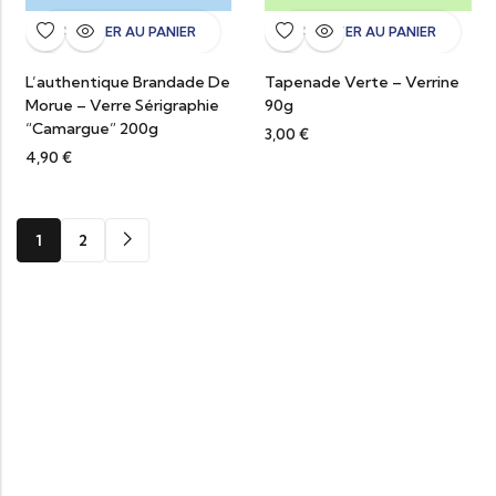
AJOUTER AU PANIER
AJOUTER AU PANIER
L’authentique Brandade De
Tapenade Verte – Verrine
Morue – Verre Sérigraphie
90g
“Camargue” 200g
3,00
€
4,90
€
1
2