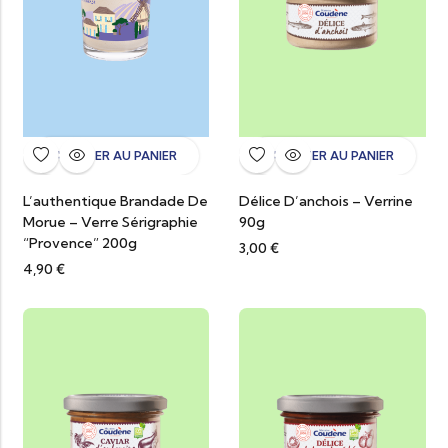
AJOUTER AU PANIER
AJOUTER AU PANIER
L’authentique Brandade De
Délice D’anchois – Verrine
Morue – Verre Sérigraphie
90g
“Provence” 200g
3,00
€
4,90
€