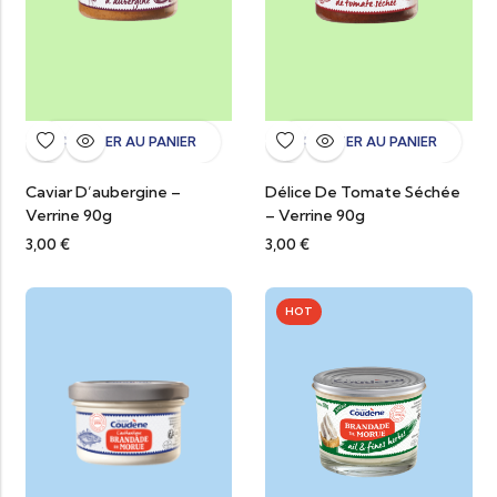
AJOUTER AU PANIER
AJOUTER AU PANIER
Caviar D’aubergine –
Délice De Tomate Séchée
Verrine 90g
– Verrine 90g
3,00
€
3,00
€
HOT