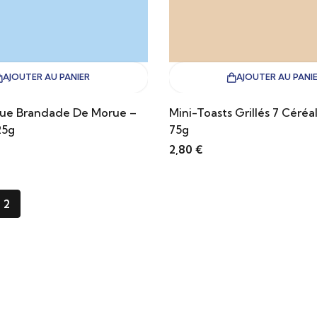
AJOUTER AU PANIER
AJOUTER AU PANI
que Brandade De Morue –
Mini-Toasts Grillés 7 Céréa
25g
75g
2,80
€
2