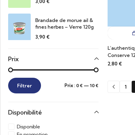
3,00
€
Brandade de morue ail &
fines herbes – Verre 120g
3,90
€
L’authenti
Conserve 1
Prix
2,80
€
Filtrer
Prix :
—
0 €
10 €
1
Disponibilité
Disponible
En promotion