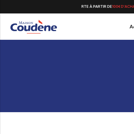
 À PARTIR DE
100€ D'ACHAT
A