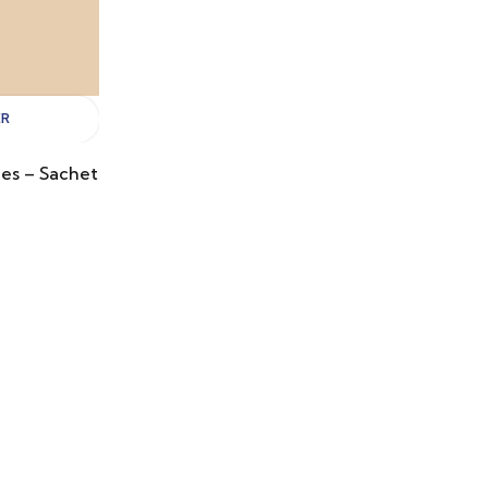
ER
les – Sachet