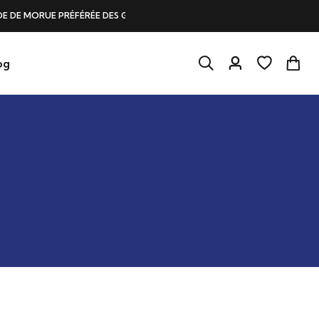
NS LES CŒURS ET DANS L’ASSIETTE
og