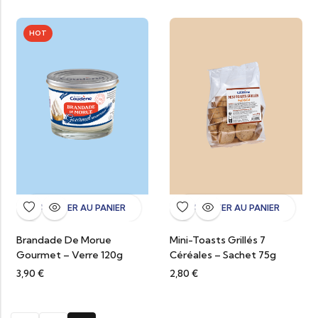
HOT
AJOUTER AU PANIER
AJOUTER AU PANIER
Brandade De Morue
Mini-Toasts Grillés 7
Gourmet – Verre 120g
Céréales – Sachet 75g
3,90
€
2,80
€