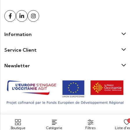
Information
Service Client
Newsletter
Boutique
Catégorie
Filtres
Liste d'