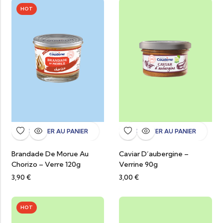
HOT
AJOUTER AU PANIER
AJOUTER AU PANIER
Brandade De Morue Au
Caviar D’aubergine –
Chorizo – Verre 120g
Verrine 90g
3,90
€
3,00
€
HOT