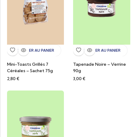
AJOUTER AU PANIER
AJOUTER AU PANIER
Mini-Toasts Grillés 7
Tapenade Noire – Verrine
Céréales – Sachet 75g
90g
2,80
€
3,00
€