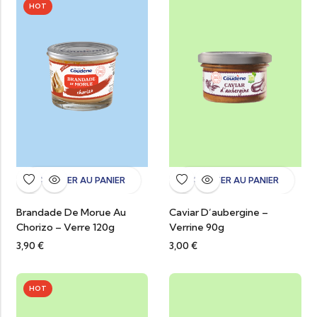
HOT
AJOUTER AU PANIER
AJOUTER AU PANIER
Brandade De Morue Au
Caviar D’aubergine –
Chorizo – Verre 120g
Verrine 90g
3,90
€
3,00
€
HOT