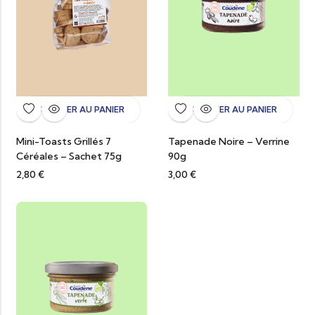
AJOUTER AU PANIER
AJOUTER AU PANIER
Mini-Toasts Grillés 7
Tapenade Noire – Verrine
Céréales – Sachet 75g
90g
2,80
€
3,00
€