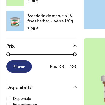
3,00
€
Brandade de morue ail &
fines herbes – Verre 120g
3,90
€
Prix
Filtrer
Prix :
—
0 €
10 €
Disponibilité
Disponible
En promotion