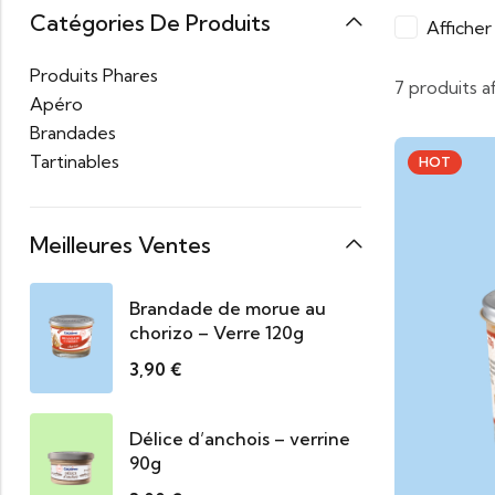
Catégories De Produits
Affiche
Produits Phares
7 produits a
Apéro
Brandades
Tartinables
HOT
Meilleures Ventes
Brandade de morue au
chorizo – Verre 120g
3,90
€
Délice d’anchois – verrine
90g