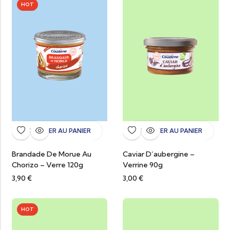
HOT
AJOUTER AU PANIER
AJOUTER AU PANIER
Brandade De Morue Au
Caviar D’aubergine –
Chorizo – Verre 120g
Verrine 90g
3,90
€
3,00
€
HOT