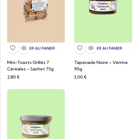
AJOUTER AU PANIER
AJOUTER AU PANIER
Mini-Toasts Grillés 7
Tapenade Noire – Verrine
Céréales – Sachet 75g
90g
2,80
€
3,00
€