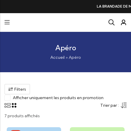
DE DE MORUE PRÉFÉRÉE DES GOURMANDS, N°1 DANS LES CŒURS ET DANS
Apéro
Accueil
»
Apéro
Filters
Afficher uniquement les produits en promotion
Trier par :
7 produits affichés