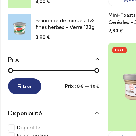
3,00
€
Mini-Toasts 
Brandade de morue ail &
Céréales – 
fines herbes – Verre 120g
2,80
€
3,90
€
HOT
Prix
Filtrer
Prix :
—
0 €
10 €
Disponibilité
Disponible
En promotion