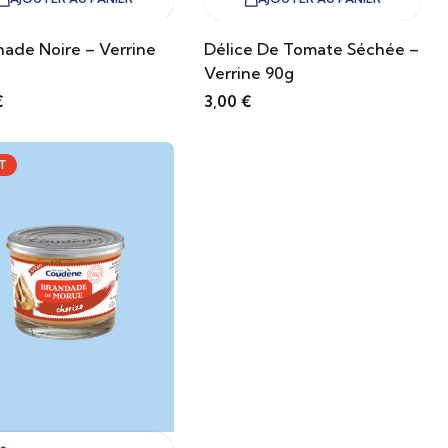
ade Noire – Verrine
Délice De Tomate Séchée –
Verrine 90g
€
3,00
€
T