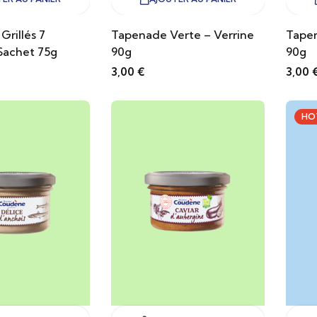
Grillés 7
Tapenade Verte – Verrine
Tapen
Sachet 75g
90g
90g
3,00
€
3,00
HO