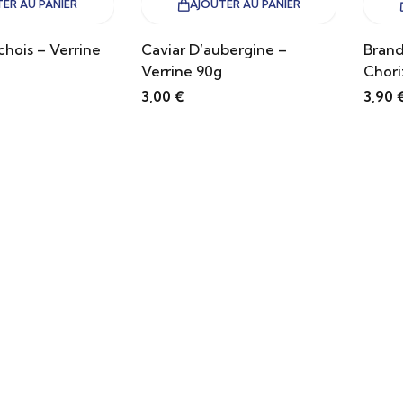
ER AU PANIER
AJOUTER AU PANIER
chois – Verrine
Caviar D’aubergine –
Bran
Verrine 90g
Chori
3,00
€
3,90