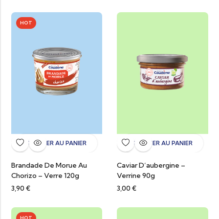
HOT
AJOUTER AU PANIER
AJOUTER AU PANIER
Brandade De Morue Au
Caviar D’aubergine –
Chorizo – Verre 120g
Verrine 90g
3,90
€
3,00
€
HOT