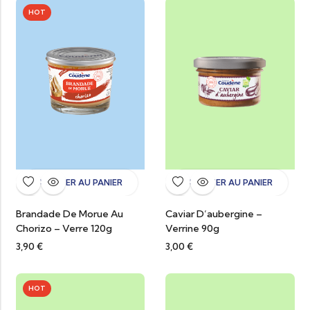
HOT
AJOUTER AU PANIER
AJOUTER AU PANIER
Brandade De Morue Au
Caviar D’aubergine –
Chorizo – Verre 120g
Verrine 90g
3,90
€
3,00
€
HOT