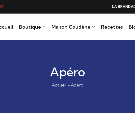
DE DE MORUE PRÉFÉRÉE DES GOURMANDS, N°1 DANS LES CŒURS ET DANS 
ccueil
Boutique
Maison Coudène
Recettes
Bl
Apéro
Accueil
»
Apéro