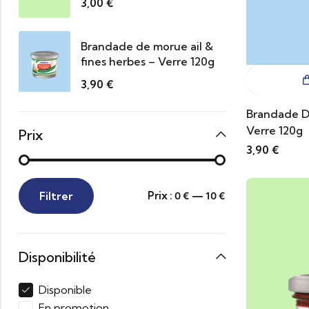
3,00
€
Brandade de morue ail &
fines herbes – Verre 120g
3,90
€
Brandade D
Verre 120g
Prix
3,90
€
Filtrer
Prix :
—
0 €
10 €
Disponibilité
Disponible
En promotion