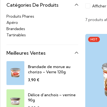
Catégories De Produits
Affiche
Produits Phares
7 produits a
Apéro
Brandades
Tartinables
HOT
Meilleures Ventes
Brandade de morue au
chorizo – Verre 120g
3,90
€
Délice d’anchois – verrine
90g