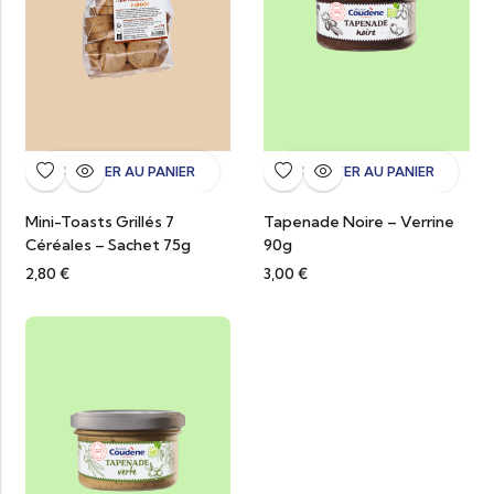
AJOUTER AU PANIER
AJOUTER AU PANIER
Mini-Toasts Grillés 7
Tapenade Noire – Verrine
Céréales – Sachet 75g
90g
2,80
€
3,00
€