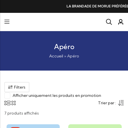
DE DE MORUE PRÉFÉRÉE DES GOURMANDS, N°1 DANS LES CŒURS ET DANS 
Apéro
Accueil
»
Apéro
Filters
Afficher uniquement les produits en promotion
Trier par :
7 produits affichés