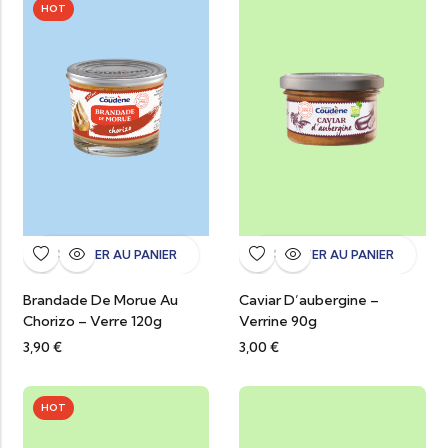
HOT
AJOUTER AU PANIER
AJOUTER AU PANIER
Brandade De Morue Au
Caviar D’aubergine –
Chorizo – Verre 120g
Verrine 90g
3,90
€
3,00
€
HOT