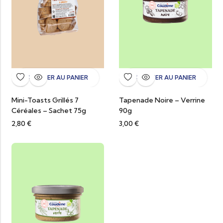
AJOUTER AU PANIER
AJOUTER AU PANIER
Mini-Toasts Grillés 7
Tapenade Noire – Verrine
Céréales – Sachet 75g
90g
2,80
€
3,00
€