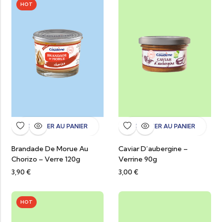
HOT
AJOUTER AU PANIER
AJOUTER AU PANIER
Brandade De Morue Au
Caviar D’aubergine –
Chorizo – Verre 120g
Verrine 90g
3,90
€
3,00
€
HOT