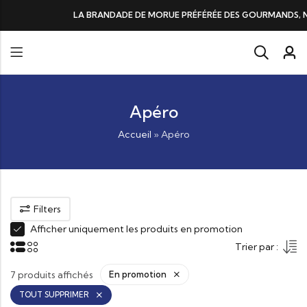
DE DE MORUE PRÉFÉRÉE DES GOURMANDS, N°1 DANS LES CŒURS ET DANS 
Apéro
Accueil
»
Apéro
Filters
Afficher uniquement les produits en promotion
Trier par :
7 produits affichés
En promotion
TOUT SUPPRIMER