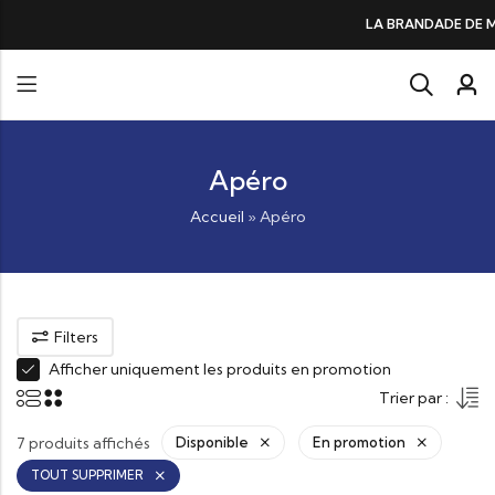
DE DE MORUE PRÉFÉRÉE DES GOURMANDS, N°1 DANS LES CŒURS ET DANS
Apéro
Accueil
»
Apéro
Filters
Afficher uniquement les produits en promotion
Trier par :
7 produits affichés
Disponible
En promotion
TOUT SUPPRIMER