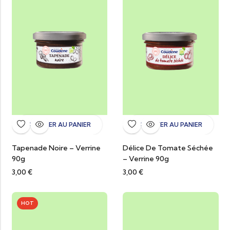
AJOUTER AU PANIER
AJOUTER AU PANIER
Tapenade Noire – Verrine
Délice De Tomate Séchée
90g
– Verrine 90g
3,00
€
3,00
€
HOT