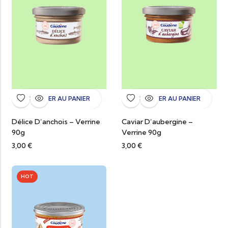
AJOUTER AU PANIER
AJOUTER AU PANIER
Délice D’anchois – Verrine
Caviar D’aubergine –
90g
Verrine 90g
3,00
€
3,00
€
HOT