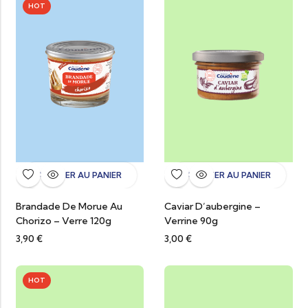
HOT
AJOUTER AU PANIER
AJOUTER AU PANIER
Brandade De Morue Au
Caviar D’aubergine –
Chorizo – Verre 120g
Verrine 90g
3,90
€
3,00
€
HOT