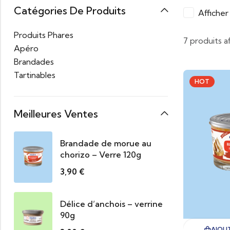
Catégories De Produits
Affiche
Produits Phares
7 produits a
Apéro
Brandades
Tartinables
HOT
Meilleures Ventes
Brandade de morue au
chorizo – Verre 120g
3,90
€
Délice d’anchois – verrine
90g
AJOUT