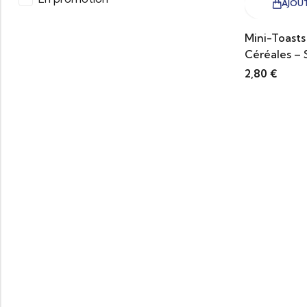
AJOUT
Mini-Toasts 
Céréales – 
2,80
€