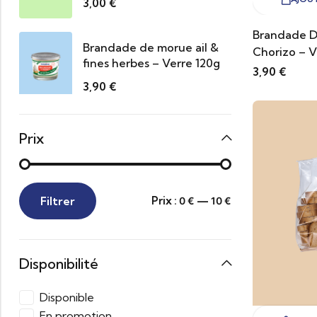
3,00
€
Brandade D
Brandade de morue ail &
Chorizo – V
fines herbes – Verre 120g
3,90
€
3,90
€
Prix
Filtrer
Prix :
—
0 €
10 €
Disponibilité
Disponible
En promotion