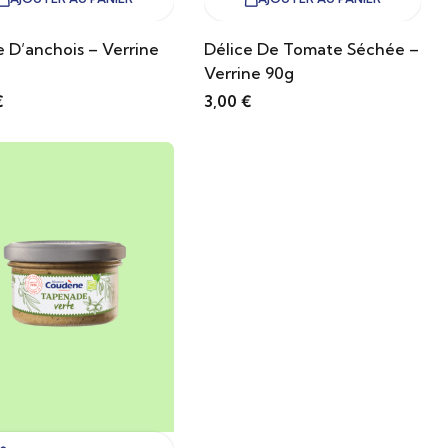
e D’anchois – Verrine
Délice De Tomate Séchée –
Verrine 90g
€
3,00
€