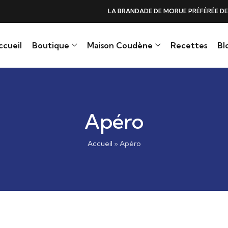
DE DE MORUE PRÉFÉRÉE DES GOURMANDS, N°1 DANS LES CŒURS ET DANS 
ccueil
Boutique
Maison Coudène
Recettes
Bl
Apéro
Accueil
»
Apéro