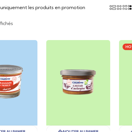
r uniquement les produits en promotion
ffichés
HO
ER AU PANIER
AJOUTER AU PANIER