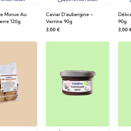
e Morue Au
Caviar D’aubergine –
Délic
erre 120g
Verrine 90g
90g
3,00
€
3,00