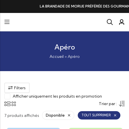
ADE DE MORUE PRÉFÉRÉE DES GOURMANDS, N°1 DANS LES CŒURS ET DAN
Apéro
Accueil
»
Apéro
Filters
Afficher uniquement les produits en promotion
Trier par :
7 produits affichés
Disponible
TOUT SUPPRIMER