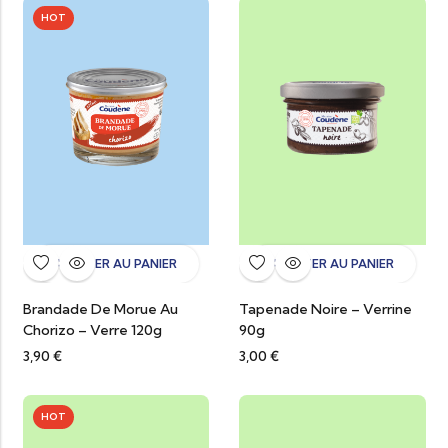
HOT
AJOUTER AU PANIER
AJOUTER AU PANIER
Brandade De Morue Au
Tapenade Noire – Verrine
Chorizo – Verre 120g
90g
3,90
€
3,00
€
HOT