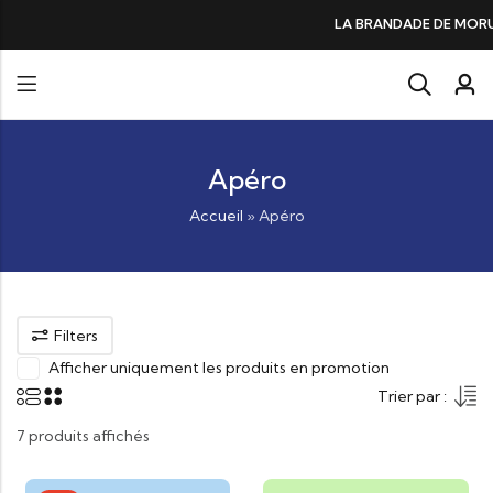
DE DE MORUE PRÉFÉRÉE DES GOURMANDS, N°1 DANS LES CŒURS ET DANS 
Apéro
Accueil
»
Apéro
Filters
Afficher uniquement les produits en promotion
Trier par :
7 produits affichés