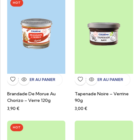
HOT
AJOUTER AU PANIER
AJOUTER AU PANIER
Brandade De Morue Au
Tapenade Noire – Verrine
Chorizo – Verre 120g
90g
3,90
€
3,00
€
HOT