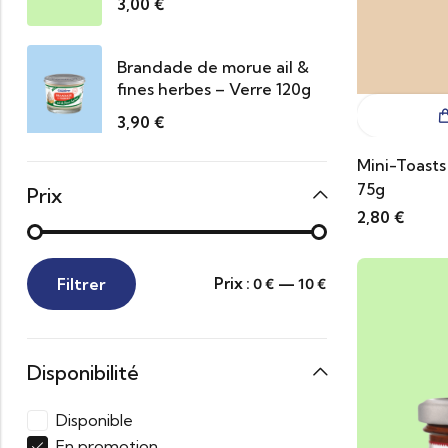
3,00
€
Brandade de morue ail &
fines herbes – Verre 120g
3,90
€
Mini-Toasts
75g
Prix
2,80
€
Filtrer
Prix :
—
0 €
10 €
Disponibilité
Disponible
En promotion