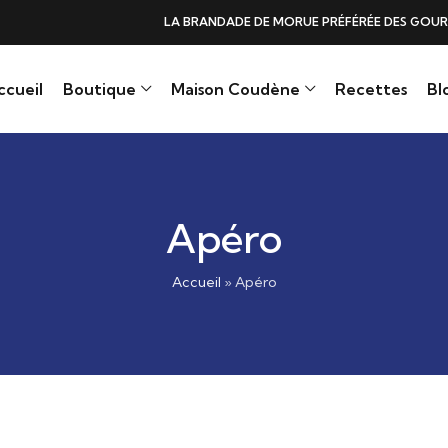
DE DE MORUE PRÉFÉRÉE DES GOURMANDS, N°1 DANS LES CŒURS ET DANS 
ccueil
Boutique
Maison Coudène
Recettes
Bl
Apéro
Accueil
»
Apéro