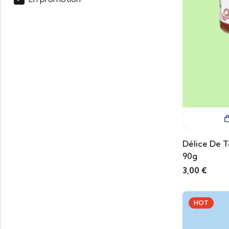
Délice De 
90g
3,00
€
HOT