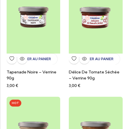
AJOUTER AU PANIER
AJOUTER AU PANIER
Tapenade Noire – Verrine
Délice De Tomate Séchée
90g
– Verrine 90g
3,00
€
3,00
€
HOT