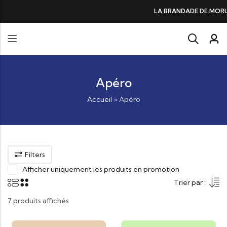
DE DE MORUE PRÉFÉRÉE DES GOURMANDS, N°1 DANS LES CŒURS ET DANS 
Apéro
Accueil
»
Apéro
Filters
Afficher uniquement les produits en promotion
Trier par :
7 produits affichés