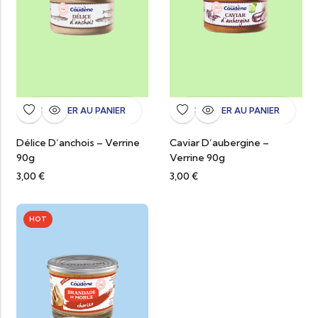
AJOUTER AU PANIER
AJOUTER AU PANIER
Délice D’anchois – Verrine
Caviar D’aubergine –
90g
Verrine 90g
3,00
€
3,00
€
HOT