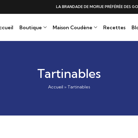
DE DE MORUE PRÉFÉRÉE DES GOURMANDS, N°1 DANS LES CŒURS ET DANS 
ccueil
Boutique
Maison Coudène
Recettes
Bl
Tartinables
Accueil
»
Tartinables