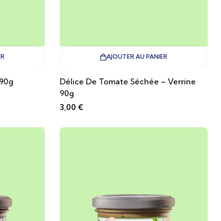
ER
AJOUTER AU PANIER
 90g
Délice De Tomate Séchée – Verrine
90g
3,00
€