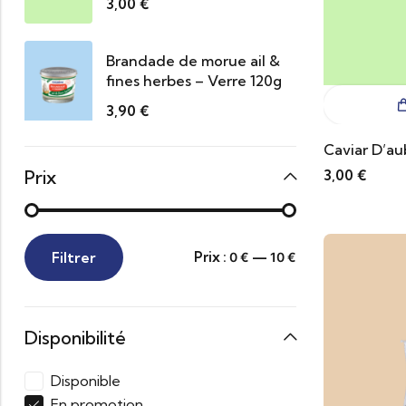
3,00
€
Brandade de morue ail &
fines herbes – Verre 120g
3,90
€
Caviar D’au
Prix
3,00
€
Filtrer
Prix :
—
0 €
10 €
Disponibilité
Disponible
En promotion