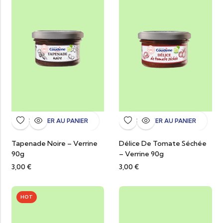
AJOUTER AU PANIER
AJOUTER AU PANIER
Tapenade Noire – Verrine
Délice De Tomate Séchée
90g
– Verrine 90g
3,00
€
3,00
€
HOT