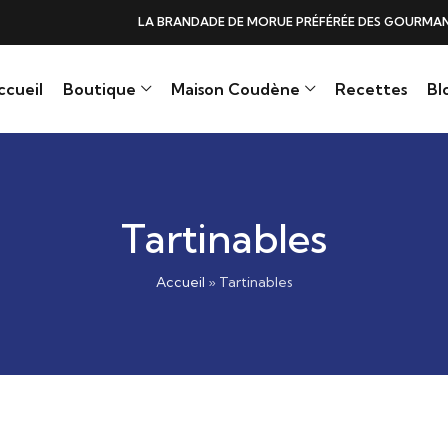
DE DE MORUE PRÉFÉRÉE DES GOURMANDS, N°1 DANS LES CŒURS ET DANS 
ccueil
Boutique
Maison Coudène
Recettes
Bl
Tartinables
Accueil
»
Tartinables