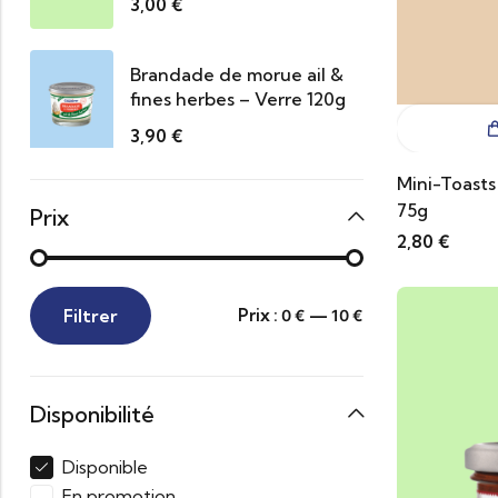
3,00
€
Brandade de morue ail &
fines herbes – Verre 120g
3,90
€
Mini-Toasts
75g
Prix
2,80
€
Filtrer
Prix :
—
0 €
10 €
Disponibilité
Disponible
En promotion