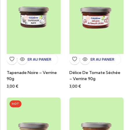
AJOUTER AU PANIER
AJOUTER AU PANIER
Tapenade Noire – Verrine
Délice De Tomate Séchée
90g
– Verrine 90g
3,00
€
3,00
€
HOT