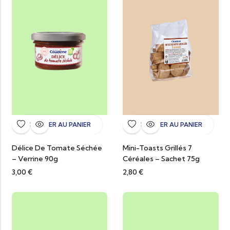
AJOUTER AU PANIER
AJOUTER AU PANIER
Délice De Tomate Séchée
Mini-Toasts Grillés 7
– Verrine 90g
Céréales – Sachet 75g
3,00
€
2,80
€