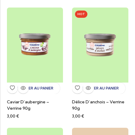
HOT
AJOUTER AU PANIER
AJOUTER AU PANIER
Caviar D’aubergine –
Délice D’anchois – Verrine
Verrine 90g
90g
3,00
€
3,00
€