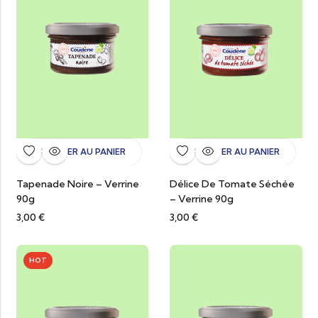
AJOUTER AU PANIER
AJOUTER AU PANIER
Tapenade Noire – Verrine
Délice De Tomate Séchée
90g
– Verrine 90g
3,00
€
3,00
€
HOT