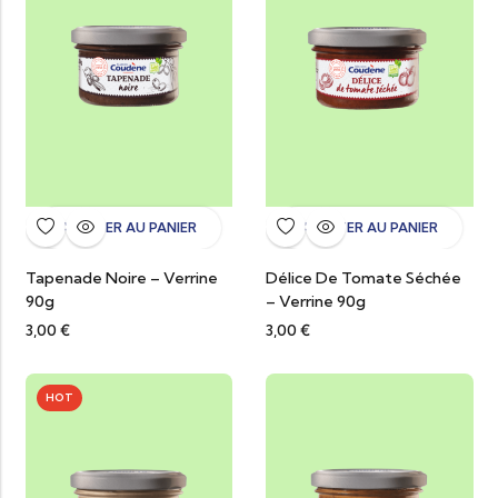
AJOUTER AU PANIER
AJOUTER AU PANIER
Tapenade Noire – Verrine
Délice De Tomate Séchée
90g
– Verrine 90g
3,00
€
3,00
€
HOT