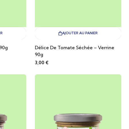
ER
AJOUTER AU PANIER
 90g
Délice De Tomate Séchée – Verrine
90g
3,00
€