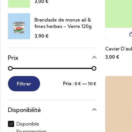
3,00
€
Brandade de morue ail &
fines herbes – Verre 120g
3,90
€
Caviar D’au
Prix
3,00
€
Filtrer
Prix :
—
0 €
10 €
Disponibilité
Disponible
En promotion