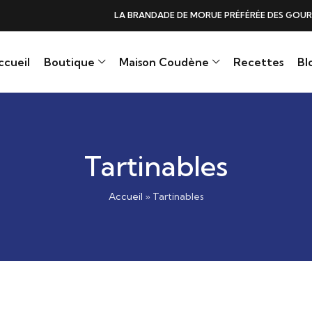
DE DE MORUE PRÉFÉRÉE DES GOURMANDS, N°1 DANS LES CŒURS ET DANS 
ccueil
Boutique
Maison Coudène
Recettes
Bl
Tartinables
Accueil
»
Tartinables