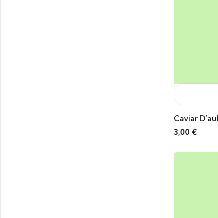
Caviar D’au
3,00
€