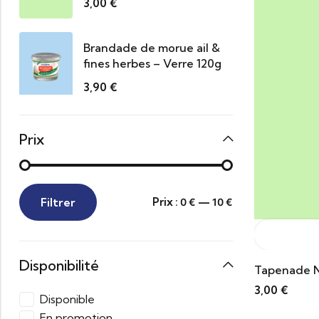
3,00
€
Brandade de morue ail &
fines herbes – Verre 120g
3,90
€
Prix
Filtrer
Prix :
—
0 €
10 €
Disponibilité
Tapenade N
3,00
€
Disponible
En promotion