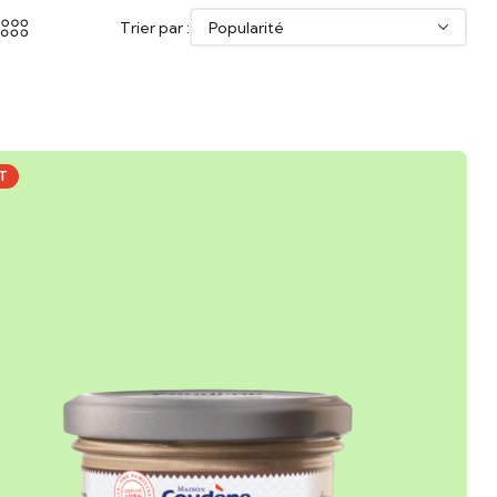
Trier par :
T