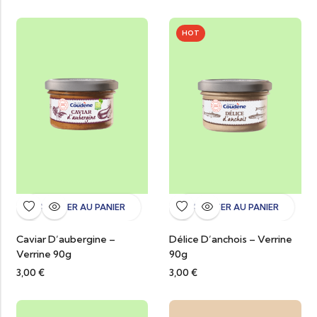
HOT
AJOUTER AU PANIER
AJOUTER AU PANIER
Caviar D’aubergine –
Délice D’anchois – Verrine
Verrine 90g
90g
3,00
€
3,00
€