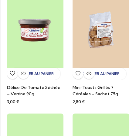
AJOUTER AU PANIER
AJOUTER AU PANIER
Délice De Tomate Séchée
Mini-Toasts Grillés 7
– Verrine 90g
Céréales – Sachet 75g
3,00
€
2,80
€