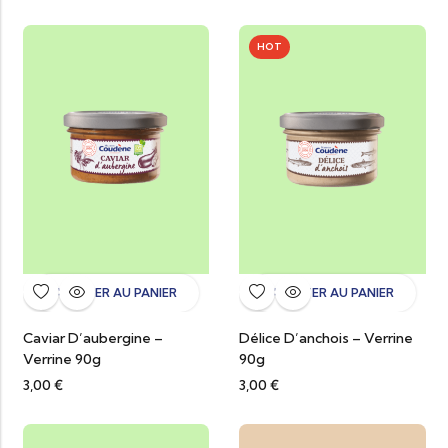
HOT
AJOUTER AU PANIER
AJOUTER AU PANIER
Caviar D’aubergine –
Délice D’anchois – Verrine
Verrine 90g
90g
3,00
€
3,00
€