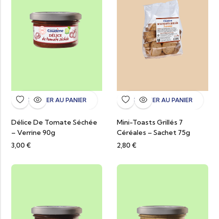
AJOUTER AU PANIER
AJOUTER AU PANIER
Délice De Tomate Séchée
Mini-Toasts Grillés 7
– Verrine 90g
Céréales – Sachet 75g
3,00
€
2,80
€