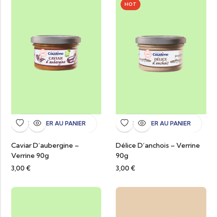
HOT
AJOUTER AU PANIER
AJOUTER AU PANIER
Caviar D’aubergine –
Délice D’anchois – Verrine
Verrine 90g
90g
3,00
€
3,00
€