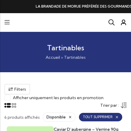
DE DE MORUE PRÉFÉRÉE DES GOURMANDS, N°1 DANS LES CŒURS ET DANS 
Tartinables
Accueil
»
Tartinables
Filters
Afficher uniquement les produits en promotion
Trier par :
6 produits affichés
Disponible
TOUT SUPPRIMER
Caviar D’aubergine – Verrine 90g