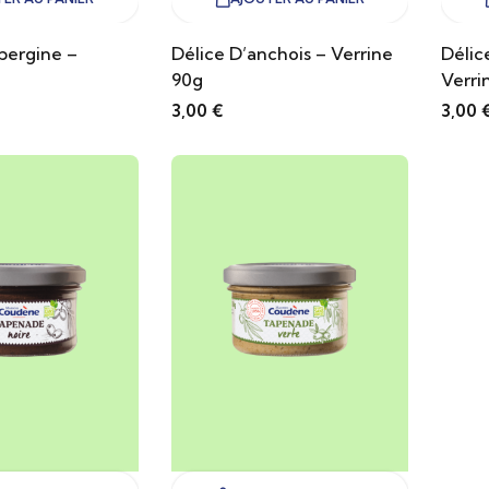
bergine –
Délice D’anchois – Verrine
Délic
90g
Verri
3,00
€
3,00