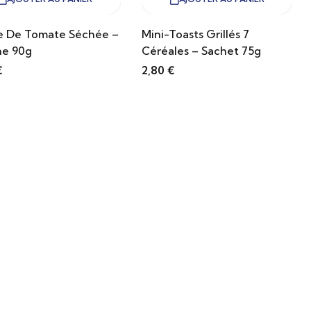
e De Tomate Séchée –
Mini-Toasts Grillés 7
ne 90g
Céréales – Sachet 75g
€
2,80
€