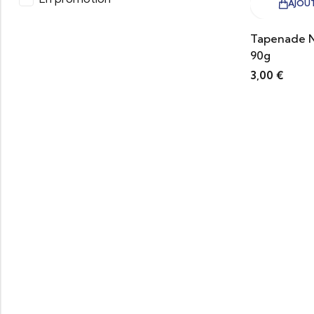
AJOUT
Tapenade N
90g
3,00
€