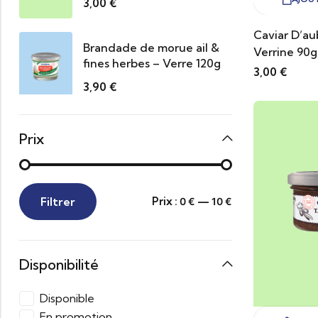
3,00
€
Caviar D’au
Brandade de morue ail &
Verrine 90g
fines herbes – Verre 120g
3,00
€
3,90
€
Prix
Filtrer
Prix :
—
0 €
10 €
Disponibilité
Disponible
En promotion