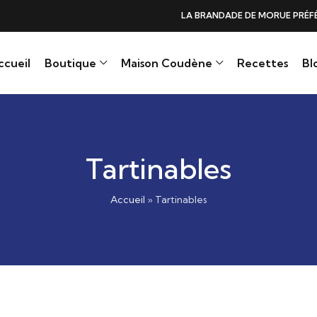
DE DE MORUE PRÉFÉRÉE DES GOURMANDS, N°1 DANS LES CŒURS ET DANS 
ccueil
Boutique
Maison Coudène
Recettes
Bl
Tartinables
Accueil
»
Tartinables