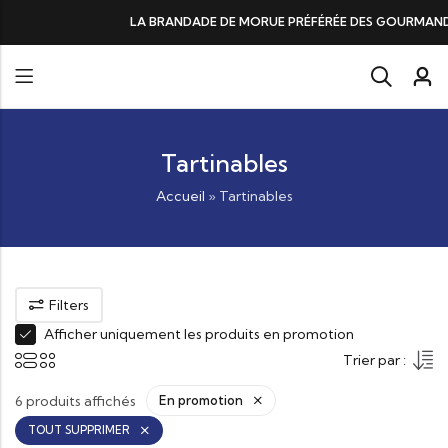
DE DE MORUE PRÉFÉRÉE DES GOURMANDS, N°1 DANS LES CŒURS ET DANS 
Tartinables
Accueil
»
Tartinables
Filters
Afficher uniquement les produits en promotion
Trier par :
6 produits affichés
En promotion
TOUT SUPPRIMER