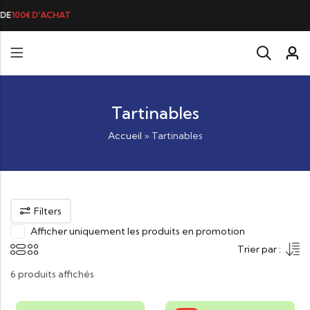
DE DE MORUE PRÉFÉRÉE DES GOURMANDS, N°1 DANS LES CŒURS ET DANS
Tartinables
Accueil
»
Tartinables
Filters
Afficher uniquement les produits en promotion
Trier par :
6 produits affichés