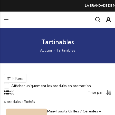
DE DE MORUE PRÉFÉRÉE DES GOURMANDS, N°1 DANS LES CŒURS ET DANS 
Tartinables
Accueil
»
Tartinables
Filters
Afficher uniquement les produits en promotion
Trier par :
6 produits affichés
Mini-Toasts Grillés 7 Céréales –