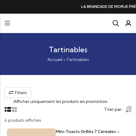
DE DE MORUE PRÉFÉRÉE DES GOURMANDS, N°1 DANS LES CŒURS ET DANS 
Tartinables
Accueil
»
Tartinables
Filters
Afficher uniquement les produits en promotion
Trier par :
6 produits affichés
Mini-Toasts Grillés 7 Céréales –