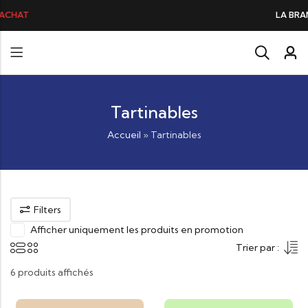
LA BRANDADE DE MORUE PRÉFÉRÉE DES GOURMANDS, N°1 DANS LES CŒUR
Tartinables
Accueil
»
Tartinables
Filters
Afficher uniquement les produits en promotion
Trier par :
6 produits affichés