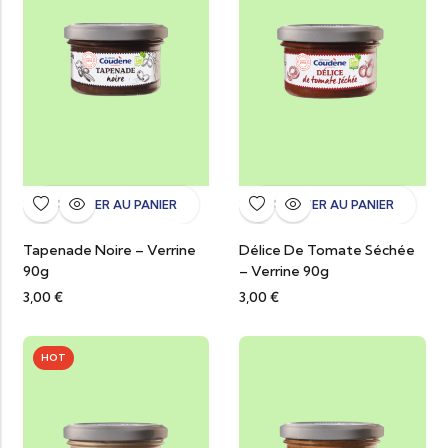
AJOUTER AU PANIER
AJOUTER AU PANIER
Tapenade Noire – Verrine
Délice De Tomate Séchée
90g
– Verrine 90g
3,00
€
3,00
€
HOT