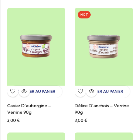
HOT
AJOUTER AU PANIER
AJOUTER AU PANIER
Caviar D’aubergine –
Délice D’anchois – Verrine
Verrine 90g
90g
3,00
€
3,00
€