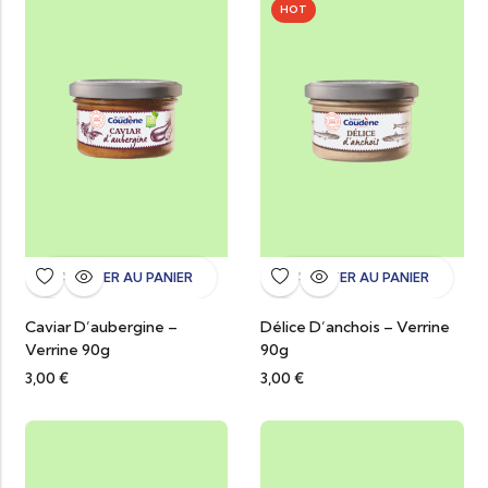
HOT
AJOUTER AU PANIER
AJOUTER AU PANIER
Caviar D’aubergine –
Délice D’anchois – Verrine
Verrine 90g
90g
3,00
€
3,00
€