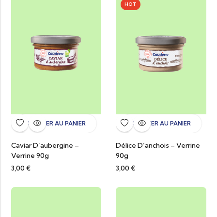
HOT
AJOUTER AU PANIER
AJOUTER AU PANIER
Caviar D’aubergine –
Délice D’anchois – Verrine
Verrine 90g
90g
3,00
€
3,00
€