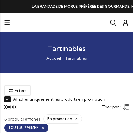
DE DE MORUE PRÉFÉRÉE DES GOURMANDS, N°1 DANS LES CŒURS ET DANS
Tartinables
Accueil
»
Tartinables
Filters
Afficher uniquement les produits en promotion
Trier par :
6 produits affichés
En promotion
TOUT SUPPRIMER