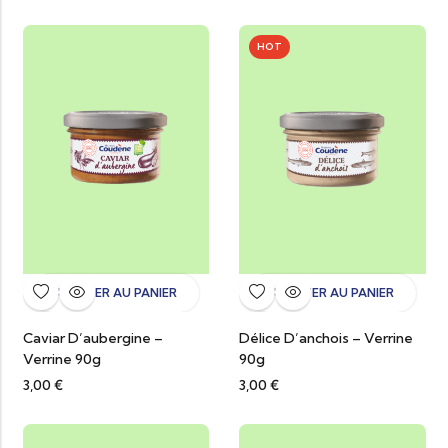
HOT
AJOUTER AU PANIER
AJOUTER AU PANIER
Caviar D’aubergine –
Délice D’anchois – Verrine
Verrine 90g
90g
3,00
€
3,00
€