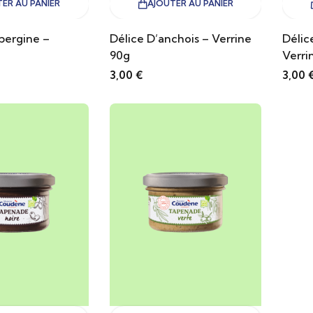
ER AU PANIER
AJOUTER AU PANIER
bergine –
Délice D’anchois – Verrine
Délic
90g
Verri
3,00
€
3,00