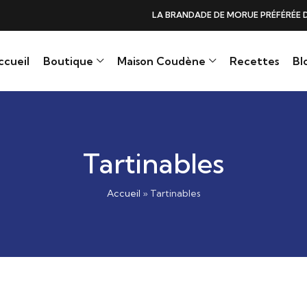
DE DE MORUE PRÉFÉRÉE DES GOURMANDS, N°1 DANS LES CŒURS ET DANS 
ccueil
Boutique
Maison Coudène
Recettes
Bl
Tartinables
Accueil
»
Tartinables