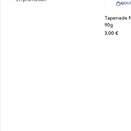
AJOUT
Tapenade N
90g
3,00
€