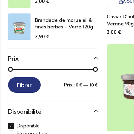
3,00
€
AJOUT
Caviar D’au
Brandade de morue ail &
Verrine 90g
fines herbes – Verre 120g
3,00
€
3,90
€
Prix
Filtrer
Prix :
—
0 €
10 €
Disponibilité
Disponible
En promotion