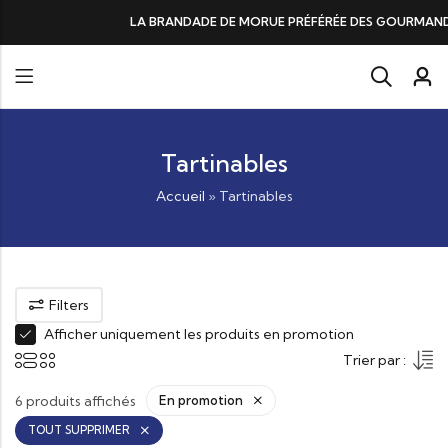
DE DE MORUE PRÉFÉRÉE DES GOURMANDS, N°1 DANS LES CŒURS ET DANS 
Tartinables
Accueil
»
Tartinables
Filters
Afficher uniquement les produits en promotion
Trier par :
6 produits affichés
En promotion
TOUT SUPPRIMER