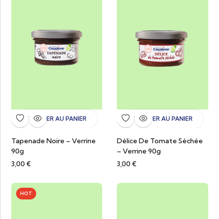
AJOUTER AU PANIER
AJOUTER AU PANIER
Tapenade Noire – Verrine
Délice De Tomate Séchée
90g
– Verrine 90g
3,00
€
3,00
€
HOT