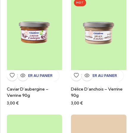
HOT
AJOUTER AU PANIER
AJOUTER AU PANIER
Caviar D’aubergine –
Délice D’anchois – Verrine
Verrine 90g
90g
3,00
€
3,00
€