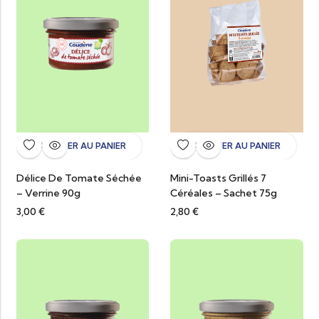
AJOUTER AU PANIER
AJOUTER AU PANIER
Délice De Tomate Séchée
Mini-Toasts Grillés 7
– Verrine 90g
Céréales – Sachet 75g
3,00
€
2,80
€