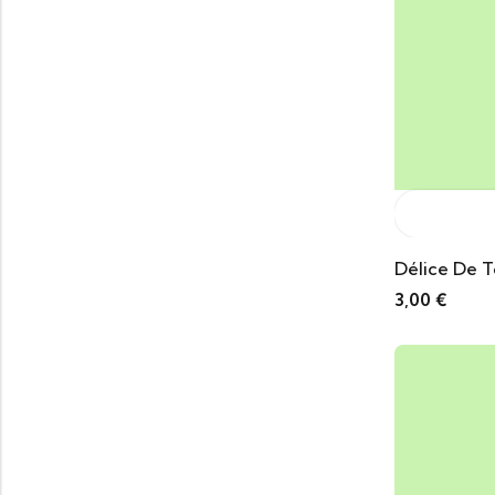
Délice De 
3,00
€