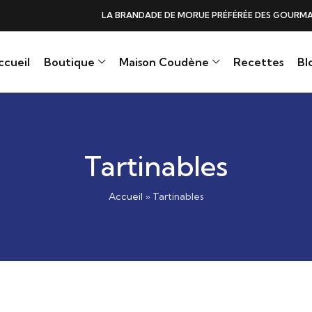
DE DE MORUE PRÉFÉRÉE DES GOURMANDS, N°1 DANS LES CŒURS ET DANS 
ccueil
Boutique
Maison Coudène
Recettes
Bl
Tartinables
Accueil
»
Tartinables