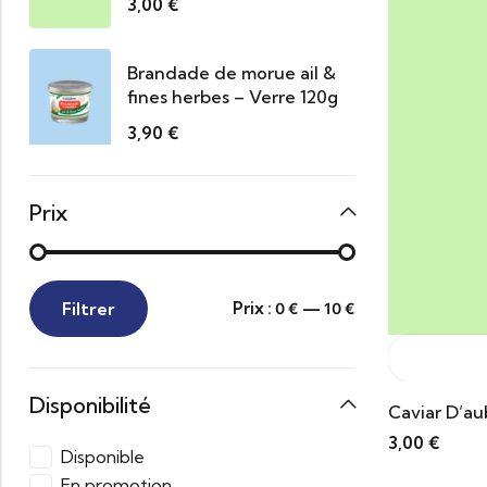
3,00
€
Brandade de morue ail &
fines herbes – Verre 120g
3,90
€
Prix
Filtrer
Prix :
—
0 €
10 €
Disponibilité
Caviar D’au
3,00
€
Disponible
En promotion