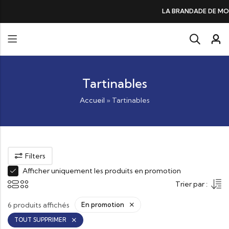
DE DE MORUE PRÉFÉRÉE DES GOURMANDS, N°1 DANS LES CŒURS ET DANS
Tartinables
Accueil
»
Tartinables
Filters
Afficher uniquement les produits en promotion
Trier par :
6 produits affichés
En promotion
TOUT SUPPRIMER